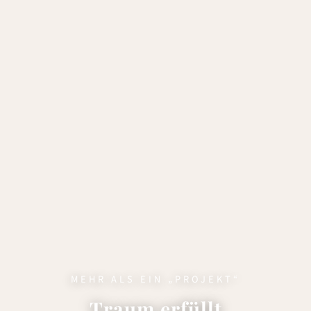
MEHR ALS EIN „PROJEKT“
Traum erfüllt