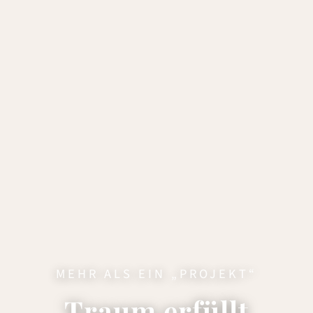
MEHR ALS EIN „PROJEKT“
Traum erfüllt